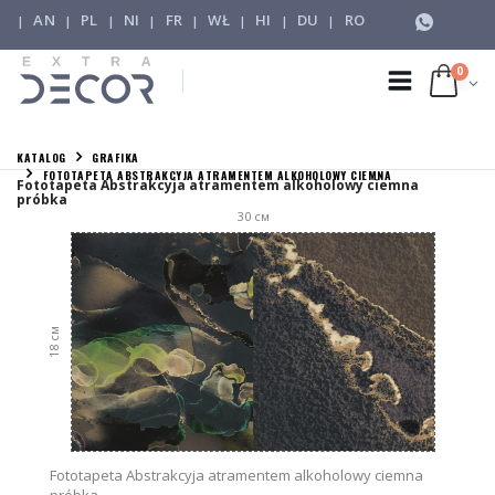
AN
PL
NI
FR
WŁ
HI
DU
RO
|
|
|
|
|
|
|
|
0
KATALOG
GRAFIKA
FOTOTAPETA ABSTRAKCYJA ATRAMENTEM ALKOHOLOWY CIEMNA
Fototapeta Abstrakcyja atramentem alkoholowy ciemna
próbka
30
см
см
18
Fototapeta Abstrakcyja atramentem alkoholowy ciemna
próbka