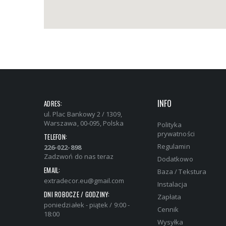
INFO
ADRES:
ul. Plac Bankowy 2 / 1309,
Warszawa, 00-095, Polska
Polityka
prywatności
TELEFON:
Regulamin
226-022-898
Zadzwoń do nas teraz
Dodatkowo
EMAIL:
Baza / Tekstura
extradecor.eu@gmail.com
Instalacja
DNI ROBOCZE / GODZINY:
Zapłata
poniedziałek - piątek / 9:00 -
Cennik
18:00
Wysyłka