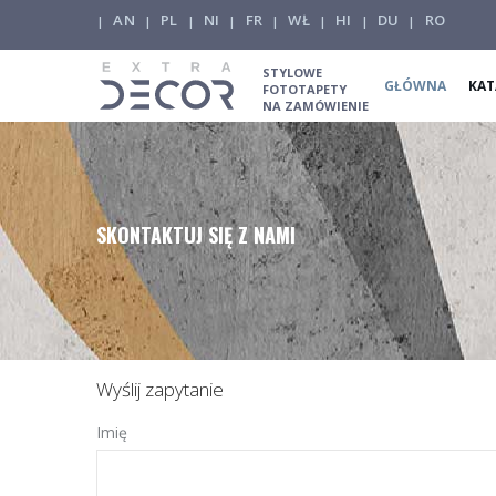
AN
PL
NI
FR
WŁ
HI
DU
RO
|
|
|
|
|
|
|
|
STYLOWE
GŁÓWNA
KAT
FOTOTAPETY
NA ZAMÓWIENIE
SKONTAKTUJ SIĘ Z NAMI
Wyślij zapytanie
Imię