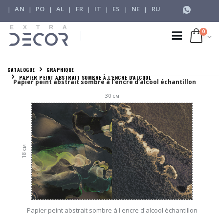
AN
PO
AL
FR
IT
ES
NE
RU
|
|
|
|
|
|
|
|
0
CATALOGUE
GRAPHIQUE
PAPIER PEINT ABSTRAIT SOMBRE À L'ENCRE D'ALCOOL
Papier peint abstrait sombre à l'encre d'alcool échantillon
30
см
см
18
Papier peint abstrait sombre à l'encre d'alcool échantillon