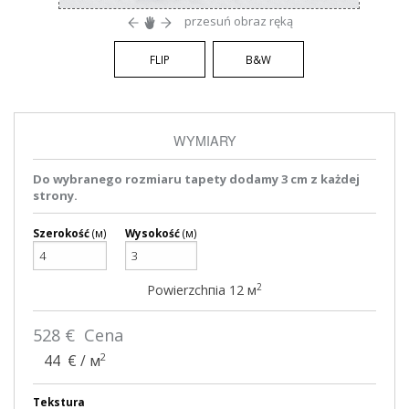
przesuń obraz ręką
FLIP
B&W
WYMIARY
Do wybranego rozmiaru tapety dodamy 3 cm z każdej
strony.
Szerokość
(м)
Wysokość
(м)
2
Powierzchпia
12
м
528
€ Cena
2
44
€ / м
Tekstura