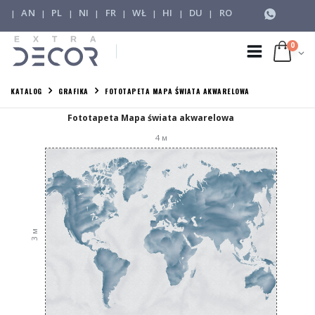
AN
PL
NI
FR
WŁ
HI
DU
RO
|
|
|
|
|
|
|
|
0
KATALOG
GRAFIKA
FOTOTAPETA MAPA ŚWIATA AKWARELOWA
Fototapeta Mapa świata akwarelowa
4
м
м
3