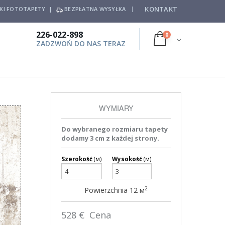
KONTAKT
SKI FOTOTAPETY |
BEZPŁATNA WYSYŁKA
226-022-898
0
ZADZWOŃ DO NAS TERAZ
WYMIARY
Do wybranego rozmiaru tapety
dodamy 3 cm z każdej strony.
Szerokość
(м)
Wysokość
(м)
2
Powierzchпia
12
м
528
€ Cena