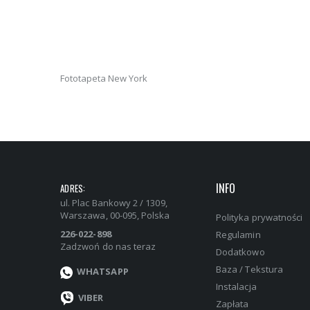
Fototapeta New York
INFO
ADRES:
ul. Plac Bankowy 2 / 1309,
Warszawa, 00-095, Polska
Polityka prywatności
226-022-898
Regulamin
Zadzwoń do nas teraz
Dodatkowo
Baza / Tekstura
WHATSAPP
Instalacja
VIBER
Zapłata