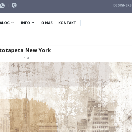
|
DESIGNER
ALOG
INFO
O NAS
KONTAKT
totapeta New York
4
м