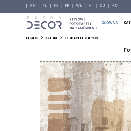
AN
PL
NI
FR
WŁ
HI
DU
RO
|
|
|
|
|
|
|
|
STYLOWE
GŁÓWNA
KAT
FOTOTAPETY
NA ZAMÓWIENIE
KATALOG
GRAFIKA
FOTOTAPETA NEW YORK
Fo