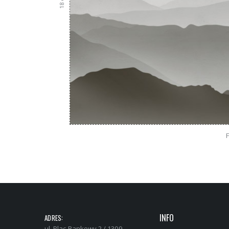
18
INFO
ADRES:
ul. Plac Bankowy 2 / 1309,