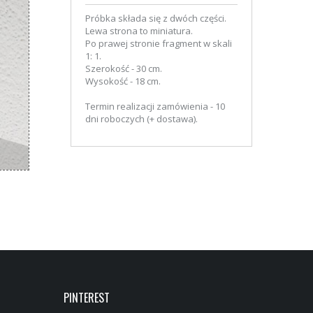
Próbka składa się z dwóch części.
Lewa strona to miniatura.
Po prawej stronie fragment w skali
1: 1.
Szerokość - 30 cm.
Wysokość - 18 cm.
Termin realizacji zamówienia - 10
dni roboczych (+ dostawa).
PINTEREST