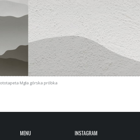
Fototapeta Mgła górska próbka
MENU
INSTAGRAM