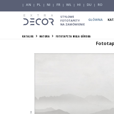
AN
PL
NI
FR
WŁ
HI
DU
RO
|
|
|
|
|
|
|
|
STYLOWE
GŁÓWNA
KAT
FOTOTAPETY
NA ZAMÓWIENIE
KATALOG
NATURA
FOTOTAPETA MGŁA GÓRSKA
Fototap
см