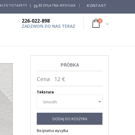
KONTAKT
SKI FOTOTAPETY |
BEZPŁATNA WYSYŁKA
226-022-898
0
ZADZWOŃ DO NAS TERAZ
PRÓBKA
Cena
12
€
Tekstura
DODAJ DO KOSZYKA
Bezpłatna wysyłka