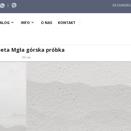
|
DESIGNER
ALOG
INFO
O NAS
KONTAKT
eta Mgła górska próbka
30
см