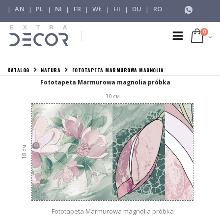
AN
PL
NI
FR
WŁ
HI
DU
RO
|
|
|
|
|
|
|
|
0
KATALOG
NATURA
FOTOTAPETA MARMUROWA MAGNOLIA
Fototapeta Marmurowa magnolia próbka
30
см
см
18
Fototapeta Marmurowa magnolia próbka