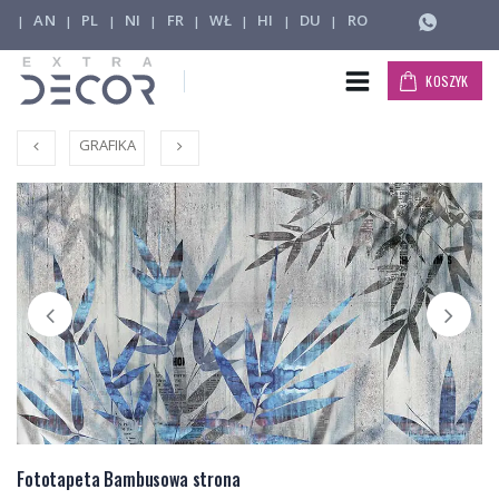
AN
PL
NI
FR
WŁ
HI
DU
RO
|
|
|
|
|
|
|
|
KOSZYK
GRAFIKA
Fototapeta Bambusowa strona