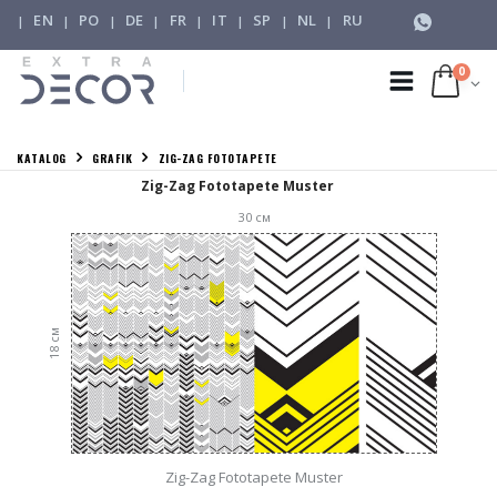
EN
PO
DE
FR
IT
SP
NL
RU
|
|
|
|
|
|
|
|
0
KATALOG
GRAFIK
ZIG-ZAG FOTOTAPETE
Zig-Zag Fototapete Muster
30
см
см
18
Zig-Zag Fototapete Muster