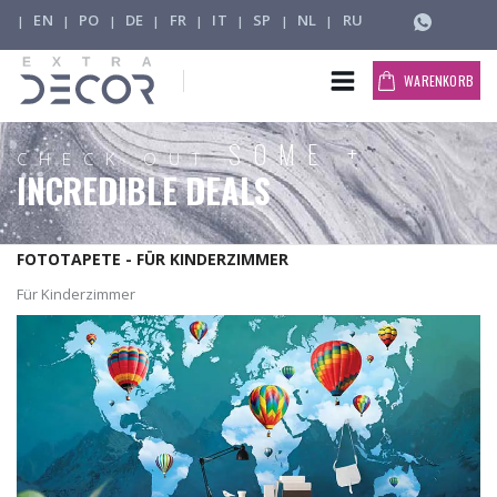
EN
PO
DE
FR
IT
SP
NL
RU
|
|
|
|
|
|
|
|
WARENKORB
SOME +
CHECK OUT
INCREDIBLE DEALS
FOTOTAPETE - FÜR KINDERZIMMER
Für Kinderzimmer