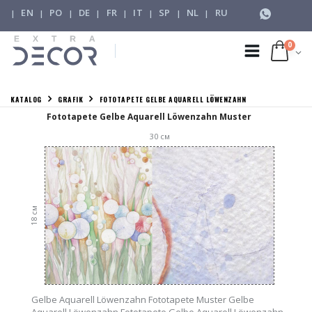
EN
PO
DE
FR
IT
SP
NL
RU
|
|
|
|
|
|
|
|
0
KATALOG
GRAFIK
FOTOTAPETE GELBE AQUARELL LÖWENZAHN
Fototapete Gelbe Aquarell Löwenzahn Muster
30
см
см
18
Gelbe Aquarell Löwenzahn Fototapete Muster Gelbe
Aquarell Löwenzahn Fototapete Gelbe Aquarell Löwenzahn