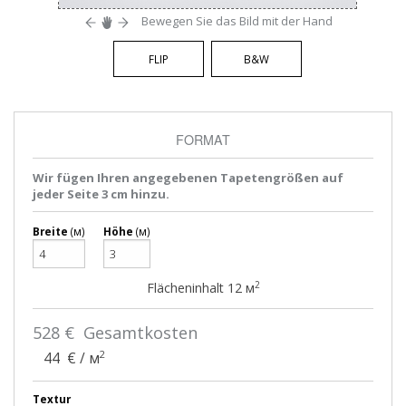
Bewegen Sie das Bild mit der Hand
FLIP
B&W
FORMAT
Wir fügen Ihren angegebenen Tapetengrößen auf
jeder Seite 3 cm hinzu.
Breite
(м)
Höhe
(м)
2
Flächeninhalt
12
м
528
€ Gesamtkosten
2
44
€ / м
Textur