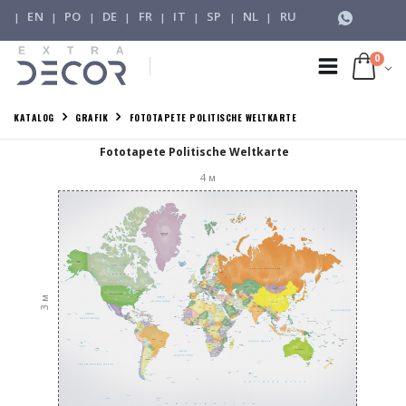
EN
PO
DE
FR
IT
SP
NL
RU
|
|
|
|
|
|
|
|
0
KATALOG
GRAFIK
FOTOTAPETE POLITISCHE WELTKARTE
Fototapete Politische Weltkarte
4
м
м
3