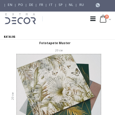
EN
PO
DE
FR
IT
SP
NL
RU
|
|
|
|
|
|
|
|
0
KATALOG
Fototapete Muster
20
см
см
20