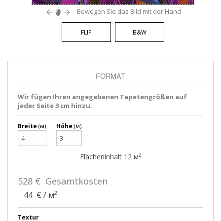
Bewegen Sie das Bild mit der Hand
FLIP
B&W
FORMAT
Wir fügen Ihren angegebenen Tapetengrößen auf
jeder Seite 3 cm hinzu.
Breite
(м)
Höhe
(м)
2
Flächeninhalt
12
м
528
€ Gesamtkosten
2
44
€ / м
Textur