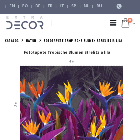
EN
PO
DE
FR
IT
SP
NL
RU
|
|
|
|
|
|
|
|
0
KATALOG
NATUR
FOTOTAPETE TROPISCHE BLUMEN STRELITZIA LILA
Fototapete Tropische Blumen Strelitzia lila
4
м
м
3