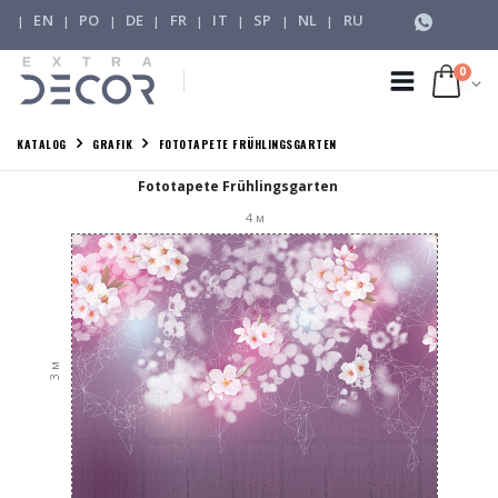
EN
PO
DE
FR
IT
SP
NL
RU
|
|
|
|
|
|
|
|
0
KATALOG
GRAFIK
FOTOTAPETE FRÜHLINGSGARTEN
Fototapete Frühlingsgarten
4
м
м
3