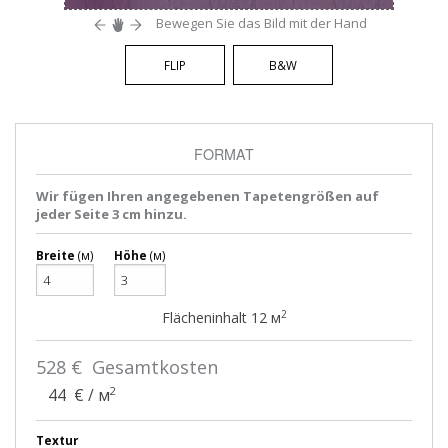
Bewegen Sie das Bild mit der Hand
FLIP
B&W
FORMAT
Wir fügen Ihren angegebenen Tapetengrößen auf
jeder Seite 3 cm hinzu.
Breite
(м)
Höhe
(м)
2
Flächeninhalt
12
м
528
€ Gesamtkosten
2
44
€ / м
Textur