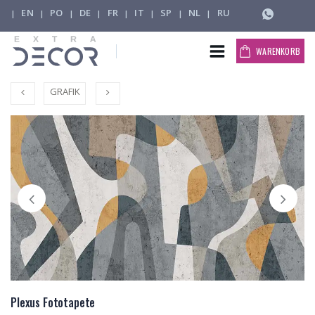
EN
PO
DE
FR
IT
SP
NL
RU
|
|
|
|
|
|
|
|
WARENKORB
GRAFIK
Plexus Fototapete