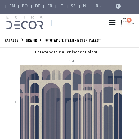
EN
PO
DE
FR
IT
SP
NL
RU
|
|
|
|
|
|
|
|
0
KATALOG
GRAFIK
FOTOTAPETE ITALIENISCHER PALAST
Fototapete Italienischer Palast
4
м
м
3