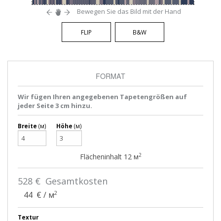
Bewegen Sie das Bild mit der Hand
FLIP
B&W
FORMAT
Wir fügen Ihren angegebenen Tapetengrößen auf
jeder Seite 3 cm hinzu.
Breite
(м)
Höhe
(м)
2
Flächeninhalt
12
м
528
€ Gesamtkosten
2
44
€ / м
Textur