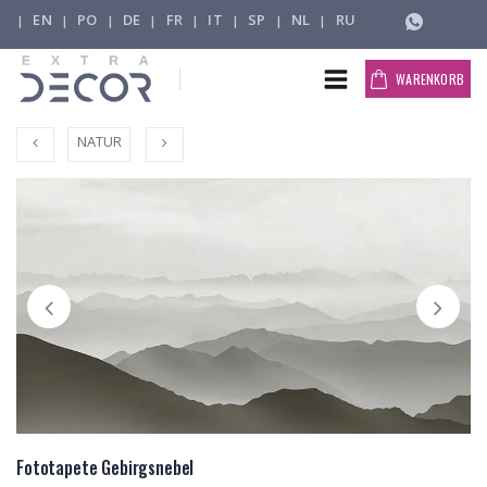
EN
PO
DE
FR
IT
SP
NL
RU
|
|
|
|
|
|
|
|
WARENKORB
NATUR
Fototapete Gebirgsnebel