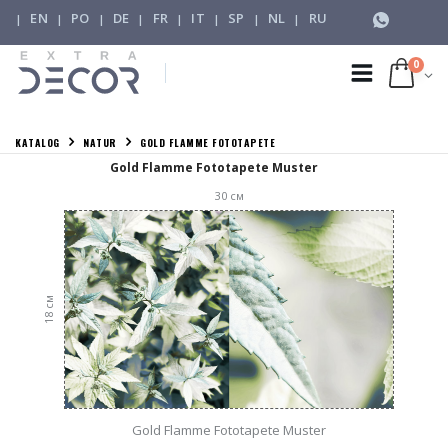
EN
PO
DE
FR
IT
SP
NL
RU
|
|
|
|
|
|
|
|
0
KATALOG
NATUR
GOLD FLAMME FOTOTAPETE
Gold Flamme Fototapete Muster
30
см
см
18
Gold Flamme Fototapete Muster