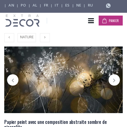
AN
PO
AL
FR
IT
ES
NE
RU
|
|
|
|
|
|
|
|
PANIER
NATURE
Papier peint avec une composition abstraite sombre de