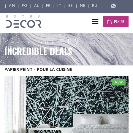
AN
PO
AL
FR
IT
ES
NE
RU
|
|
|
|
|
|
|
|
PANIER
SOME +
CHECK OUT
INCREDIBLE DEALS
PAPIER PEINT - POUR LA CUISINE
NEW