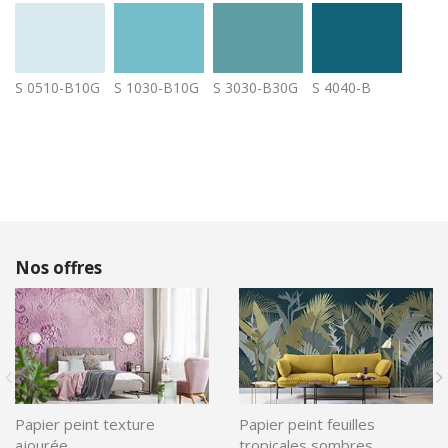
S 0510-B10G
S 1030-B10G
S 3030-B30G
S 4040-B
Nos offres
Papier peint texture
Papier peint feuilles
ajourée
tropicales sombres