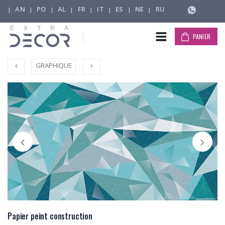
AN
PO
AL
FR
IT
ES
NE
RU
|
|
|
|
|
|
|
|
PANIER
GRAPHIQUE
Papier peint construction