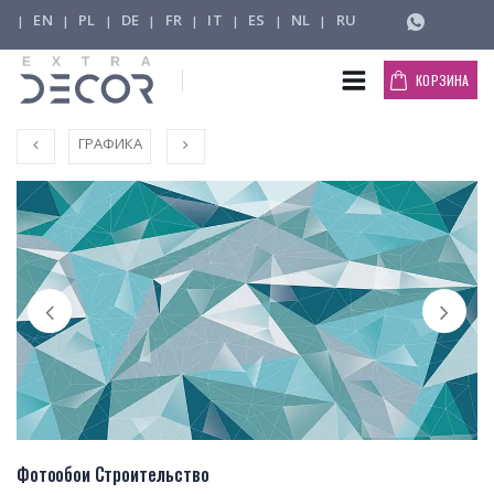
EN
PL
DE
FR
IT
ES
NL
RU
|
|
|
|
|
|
|
|
КОРЗИНА
ГРАФИКА
Фотообои Строительство