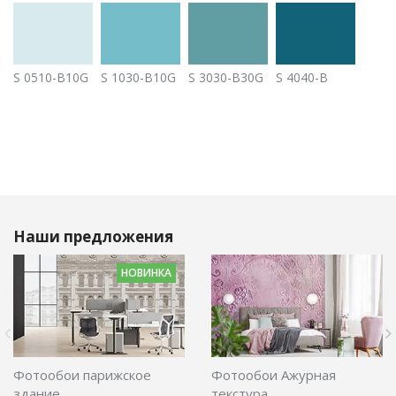
S 0510-B10G
S 1030-B10G
S 3030-B30G
S 4040-B
Наши предложения
НОВИНКА
Фотообои парижское
Фотообои Ажурная
здание
текстура