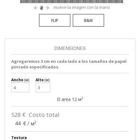
mueve la imagen con la mano
FLIP
B&W
DIMENSIONES
Agregaremos 3 cm en cada lado a los tamaños de papel
pintado especificados.
Ancho
(м)
Alto
(м)
2
El area
12
м
528
€ Costo total
2
44
€ / м
Textura