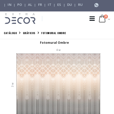
IN
PO
AL
FR
IT
ES
DU
RU
|
|
|
|
|
|
|
|
0
CATÁLOGO
GRÁFICOS
FOTOMURAL OMBRE
Fotomural Ombre
4
м
м
3