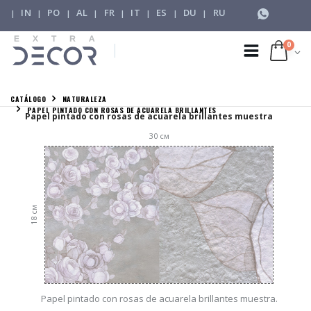
IN
PO
AL
FR
IT
ES
DU
RU
|
|
|
|
|
|
|
|
0
CATÁLOGO
NATURALEZA
PAPEL PINTADO CON ROSAS DE ACUARELA BRILLANTES
Papel pintado con rosas de acuarela brillantes muestra
30
см
см
18
Papel pintado con rosas de acuarela brillantes muestra.