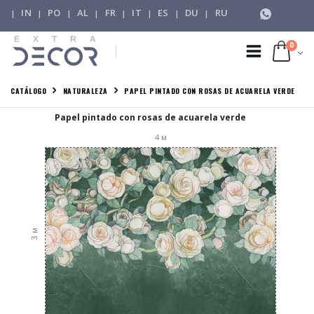
IN
PO
AL
FR
IT
ES
DU
RU
|
|
|
|
|
|
|
|
0
CATÁLOGO
NATURALEZA
PAPEL PINTADO CON ROSAS DE ACUARELA VERDE
Papel pintado con rosas de acuarela verde
4
м
м
3