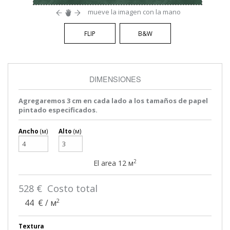
mueve la imagen con la mano
FLIP
B&W
DIMENSIONES
Agregaremos 3 cm en cada lado a los tamaños de papel
pintado especificados.
Ancho
(м)
Alto
(м)
2
El area
12
м
528
€ Costo total
2
44
€ / м
Textura