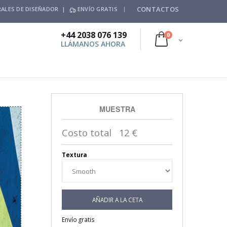
CONTACTOS
ALES DE DISEÑADOR |
ENVÍO GRATIS
+44 2038 076 139
0
LLÁMANOS AHORA
MUESTRA
Costo total
12
€
Textura
AÑADIR A LA CETA
Envío gratis