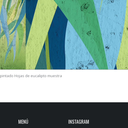
pintado Hojas de eucalipto muestra
MENÚ
INSTAGRAM