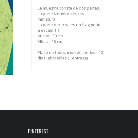
La muestra consta de dos partes.
La parte izquierda es una
miniatura.
La parte derecha es un fragmento
a escala 1:1.
Ancho - 30 cm.
Altura - 18 cm.
Plazo de fabricación del pedido: 10
días laborables (+ entrega).
PINTEREST