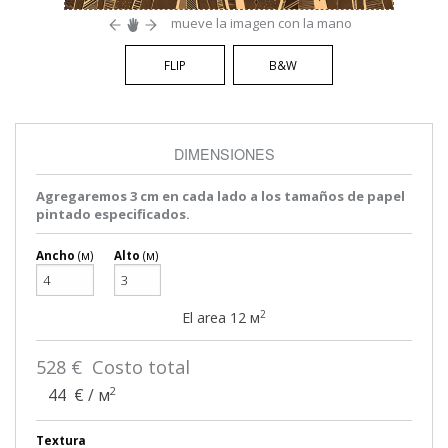
mueve la imagen con la mano
FLIP
B&W
DIMENSIONES
Agregaremos 3 cm en cada lado a los tamaños de papel
pintado especificados.
Ancho
(м)
Alto
(м)
2
El area
12
м
528
€ Costo total
2
44
€ / м
Textura