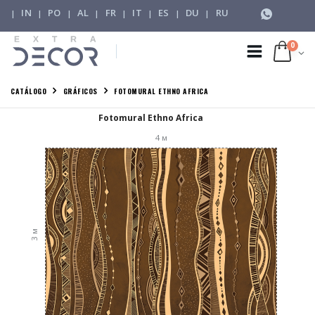
IN
PO
AL
FR
IT
ES
DU
RU
|
|
|
|
|
|
|
|
0
CATÁLOGO
GRÁFICOS
FOTOMURAL ETHNO AFRICA
Fotomural Ethno Africa
4
м
м
3