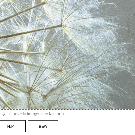
mueve la imagen con la mano
FLIP
B&W