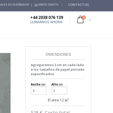
CONTACTOS
ALES DE DISEÑADOR |
ENVÍO GRATIS
+44 2038 076 139
0
LLÁMANOS AHORA
DIMENSIONES
Agregaremos 3 cm en cada lado
a los tamaños de papel pintado
especificados.
Ancho
(м)
Alto
(м)
2
El area
12
м
528
€ Costo total