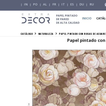
IN
PO
AL
FR
IT
ES
DU
RU
|
|
|
|
|
|
|
|
PAPEL PINTADO
INICIO
CATÁ
DE PARED
DE ALTA CALIDAD
CATÁLOGO
NATURALEZA
PAPEL PINTADO CON ROSAS DE ACUAR
Papel pintado con
см