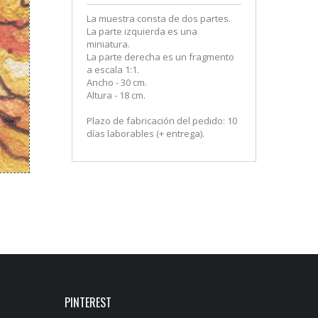
La muestra consta de dos partes.
La parte izquierda es una
miniatura.
La parte derecha es un fragmento
a escala 1:1.
Ancho - 30 cm.
Altura - 18 cm.
Plazo de fabricación del pedido: 10
días laborables (+ entrega).
PINTEREST