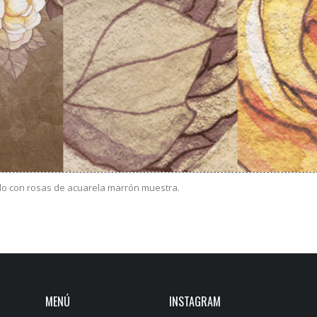
do con rosas de acuarela marrón muestra.
MENÚ
INSTAGRAM