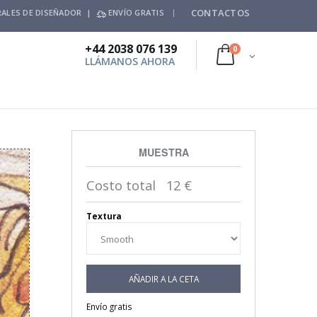
CONTACTOS
ALES DE DISEÑADOR |
ENVÍO GRATIS
+44 2038 076 139
0
LLÁMANOS AHORA
MUESTRA
Costo total
12
€
Textura
AÑADIR A LA CETA
Envío gratis