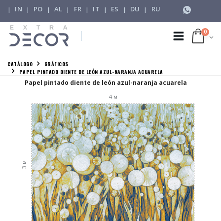
IN
PO
AL
FR
IT
ES
DU
RU
|
|
|
|
|
|
|
|
0
CATÁLOGO
GRÁFICOS
PAPEL PINTADO DIENTE DE LEÓN AZUL-NARANJA ACUARELA
Papel pintado diente de león azul-naranja acuarela
4
м
м
3