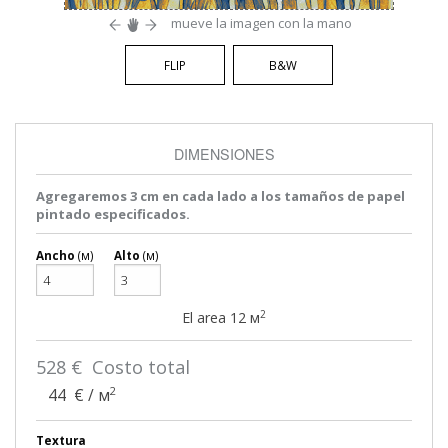
mueve la imagen con la mano
FLIP
B&W
DIMENSIONES
Agregaremos 3 cm en cada lado a los tamaños de papel
pintado especificados.
Ancho
(м)
Alto
(м)
2
El area
12
м
528
€ Costo total
2
44
€ / м
Textura