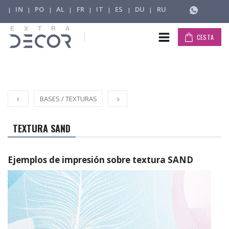
IN
PO
AL
FR
IT
ES
DU
RU
|
|
|
|
|
|
|
|
CESTA
BASES / TEXTURAS
TEXTURA SAND
Ejemplos de impresión sobre textura SAND