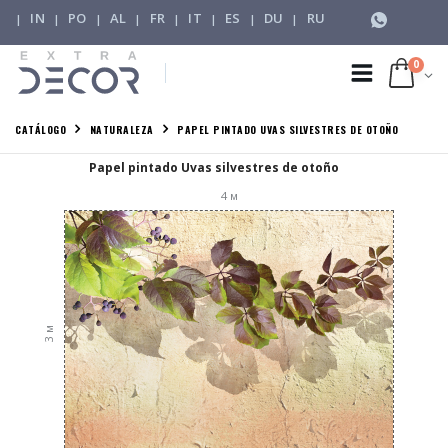
IN
PO
AL
FR
IT
ES
DU
RU
|
|
|
|
|
|
|
|
0
CATÁLOGO
NATURALEZA
PAPEL PINTADO UVAS SILVESTRES DE OTOÑO
Papel pintado Uvas silvestres de otoño
4
м
м
3