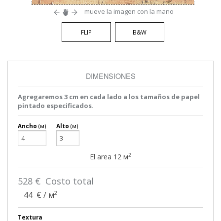
mueve la imagen con la mano
FLIP
B&W
DIMENSIONES
Agregaremos 3 cm en cada lado a los tamaños de papel
pintado especificados.
Ancho
(м)
Alto
(м)
2
El area
12
м
528
€ Costo total
2
44
€ / м
Textura