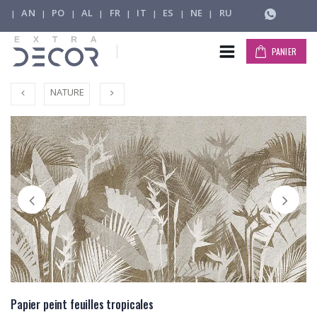
AN
PO
AL
FR
IT
ES
NE
RU
|
|
|
|
|
|
|
|
PANIER
NATURE
Papier peint feuilles tropicales