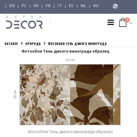
EN
PL
DE
FR
IT
ES
NL
RU
|
|
|
|
|
|
|
|
0
КАТАЛОГ
ПРИРОДА
ФОТООБОИ ТЕНЬ ДИКОГО ВИНОГРАДА
Фотообои Тень дикого винограда образец
30
см
см
18
Фотообои Тень дикого винограда образец