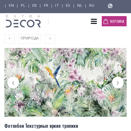
EN
PL
DE
FR
IT
ES
NL
RU
|
|
|
|
|
|
|
|
КОРЗИНА
ПРИРОДА
Фотообои Текстурные яркие тропики