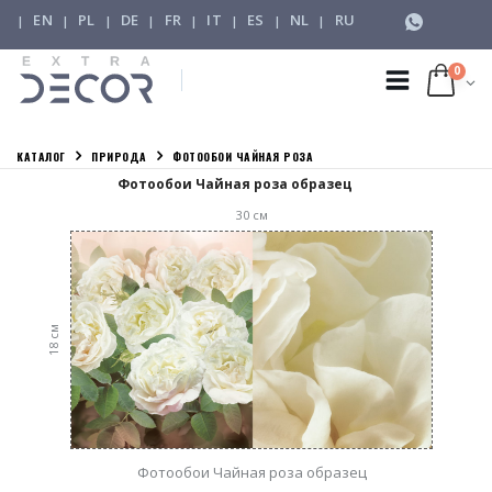
EN
PL
DE
FR
IT
ES
NL
RU
|
|
|
|
|
|
|
|
0
КАТАЛОГ
ПРИРОДА
ФОТООБОИ ЧАЙНАЯ РОЗА
Фотообои Чайная роза образец
30
см
см
18
Фотообои Чайная роза образец