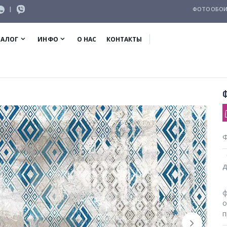
|
ФОТООБОИ
ТАЛОГ
ИНФО
О НАС
КОНТАКТЫ
Ф
С
д
Е
ф
о
п