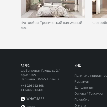
Фотообои Тропический пальмовый
Фотообо
лес
ИНФО
АДРЕС:
ул. Банковая Площадь 2 /
офис 1309,
Политика приватнос
Варшава, 00-095, Польша
Регламент
+48 226 022 898
Дополнения
+1 6466 930 403
Основа / Текстура
WHATSAPP
Поклейка
Оплата