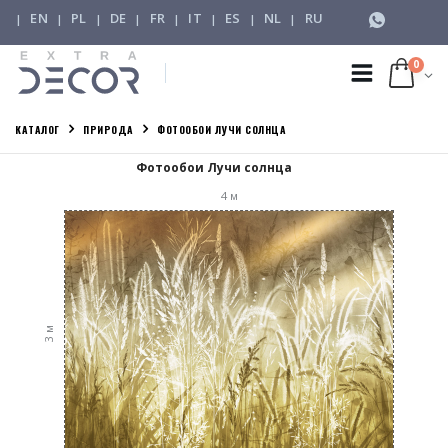
EN
PL
DE
FR
IT
ES
NL
RU
|
|
|
|
|
|
|
|
0
КАТАЛОГ
ПРИРОДА
ФОТООБОИ ЛУЧИ СОЛНЦА
Фотообои Лучи солнца
4
м
м
3