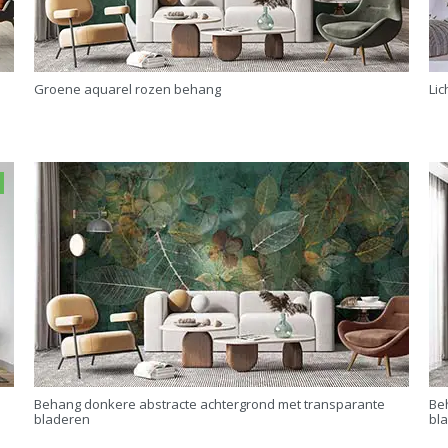
Groene aquarel rozen behang
Li
Behang donkere abstracte achtergrond met transparante
Be
bladeren
bl