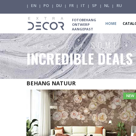
EN
PO
DU
FR
IT
SP
NL
RU
|
|
|
|
|
|
|
|
FOTOBEHANG
HOME
CATAL
ONTWERP
AANGEPAST
SOME +
CHECK OUT
INCREDIBLE DEALS
BEHANG NATUUR
NEW