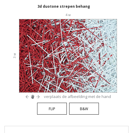
3d duotone strepen behang
4
м
м
3
verplaats de afbeelding met de hand
FLIP
B&W