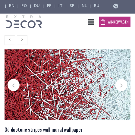
EN
PO
DU
FR
IT
SP
NL
RU
|
|
|
|
|
|
|
|
WINKELWAGEN
3d duotone stripes wall mural wallpaper