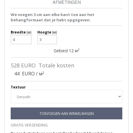
AFMETINGEN
We voegen 3 cm aan elke kant toe aan het
behangformaat dat je hebt opgegeven.
Breedte
(м)
Hoogte
(м)
2
Gebied
12
м
528
EURO Totale kosten
2
44
EURO / м
Textuur
TOEVOEGEN AAN WINKELWAGEN
GRATIS VERZENDING