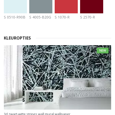
S 0510-R90B
S 4005-B20G
S 1070-R
S 2570-R
KLEUROPTIES
NEW
3d zwart-witte stripes wall mural wallpaper