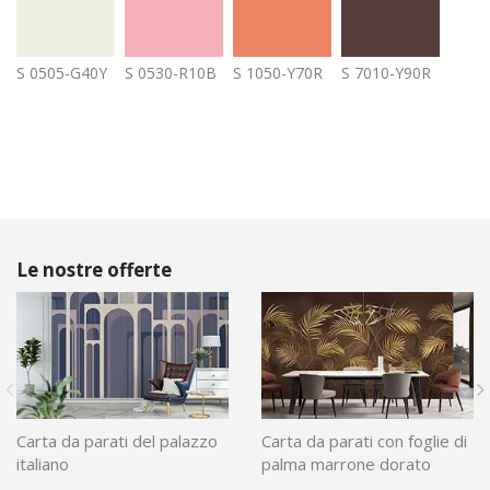
S 0505-G40Y
S 0530-R10B
S 1050-Y70R
S 7010-Y90R
Le nostre offerte
Carta da parati del palazzo
Carta da parati con foglie di
italiano
palma marrone dorato