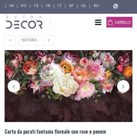
IN
PO
TE
FR
IT
SP
OL
RU
|
|
|
|
|
|
|
|
CARRELLO
NATURA
Carta da parati fantasia floreale con rose e peonie