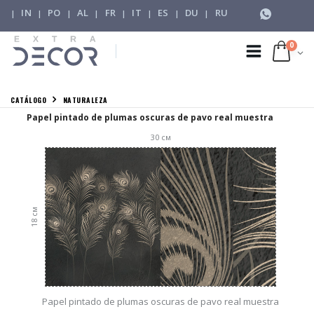
IN
PO
AL
FR
IT
ES
DU
RU
|
|
|
|
|
|
|
|
0
CATÁLOGO
NATURALEZA
Papel pintado de plumas oscuras de pavo real muestra
30
см
см
18
Papel pintado de plumas oscuras de pavo real muestra